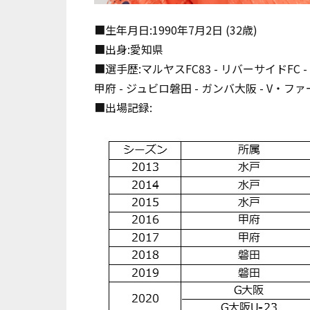
■生年月日:1990年7月2日 (32歳)
■出身:愛知県
■選手歴:マルヤスFC83 - リバーサイドFC 
甲府 - ジュビロ磐田 - ガンバ大阪 - V・
■出場記録: