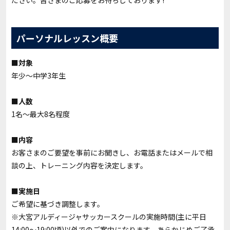
ださい。皆さまのご応募をお待ちしております!
パーソナルレッスン概要
■対象
年少～中学3年生
■人数
1名～最大8名程度
■内容
お客さまのご要望を事前にお聞きし、お電話またはメールで相
談の上、トレーニング内容を決定します。
■実施日
ご希望に基づき調整します。
※大宮アルディージャサッカースクールの実施時間(主に平日
14:00～19:00頃)以外でのご案内になります。あらかじめご了承