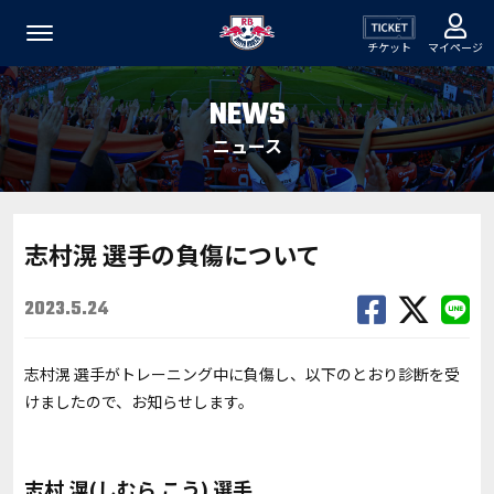
チケット
マイページ
NEWS
ニュース
志村滉 選手の負傷について
2023.5.24
志村滉 選手がトレーニング中に負傷し、以下のとおり診断を受
けましたので、お知らせします。
志村 滉(しむら こう) 選手