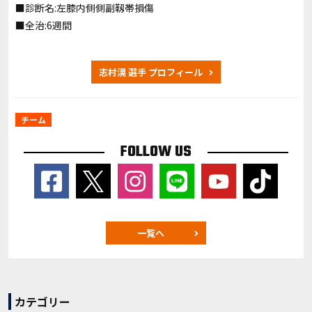
■診断名:左膝内側側副靱帯損傷
■全治:6週間
志村滉 選手 プロフィール
チーム
FOLLOW US
一覧へ
カテゴリー