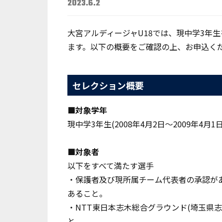
2023.6.2
大宮アルディージャU18では、現中学3年
ます。以下の概要をご確認の上、お申込く
セレクション概要
■対象学年
現中学3年生(2008年4月2日～2009年4月
■対象者
以下をすべて満たす選手
・保護者及び現所属チーム代表者の承認があ
あること。
・NTT東日本志木総合グラウンド(埼玉県
と。