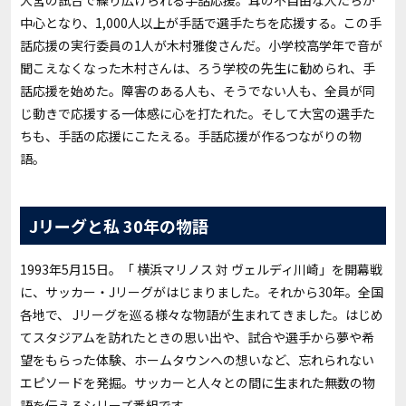
大宮の試合で繰り広げられる手話応援。耳の不自由な人たちが
中心となり、1,000人以上が手話で選手たちを応援する。この手
話応援の実行委員の1人が木村雅俊さんだ。小学校高学年で音が
聞こえなくなった木村さんは、ろう学校の先生に勧められ、手
話応援を始めた。障害のある人も、そうでない人も、全員が同
じ動きで応援する一体感に心を打たれた。そして大宮の選手た
ちも、手話の応援にこたえる。手話応援が作るつながりの物
語。
Jリーグと私 30年の物語
1993年5月15日。「 横浜マリノス 対 ヴェルディ川崎」を開幕戦
に、サッカー・Jリーグがはじまりました。それから30年。全国
各地で、 Jリーグを巡る様々な物語が生まれてきました。はじめ
てスタジアムを訪れたときの思い出や、試合や選手から夢や希
望をもらった体験、ホームタウンへの想いなど、忘れられない
エピソードを発掘。サッカーと人々との間に生まれた無数の物
語を伝えるシリーズ番組です。