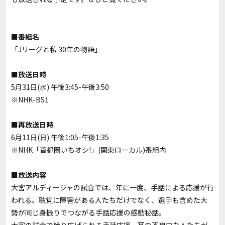
■番組名
「Jリーグと私 30年の物語」
■放送日時
5月31日(水) 午後3:45-午後3:50
※NHK-BS1
■再放送日時
6月11日(日) 午後1:05-午後1:35
※
NHK「首都圏いちオシ!」(関東ローカル)番組内
■放送内容
大宮アルディージャの試合では、年に一度、手話による応援が行
われる。聴覚に障害がある人たちだけでなく、選手も含めた大
勢が同じ身振りでつながる手話応援の感動秘話。