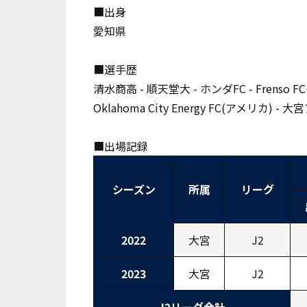
■出身
愛知県
■選手歴
清水商高 - 順天堂大 - ホンダFC - Frenso FC(ア
Oklahoma City Energy FC(アメリカ) 
■出場記録
シーズン
所属
リーグ
2022
大宮
J2
2023
大宮
J2