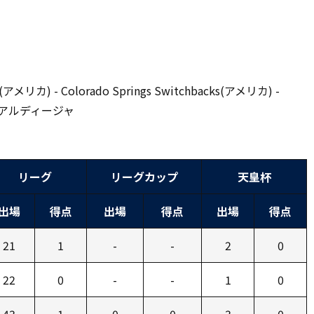
メリカ) - Colorado Springs Switchbacks(アメリカ) -
- 大宮アルディージャ
リーグ
リーグカップ
天皇杯
出場
得点
出場
得点
出場
得点
21
1
-
-
2
0
22
0
-
-
1
0