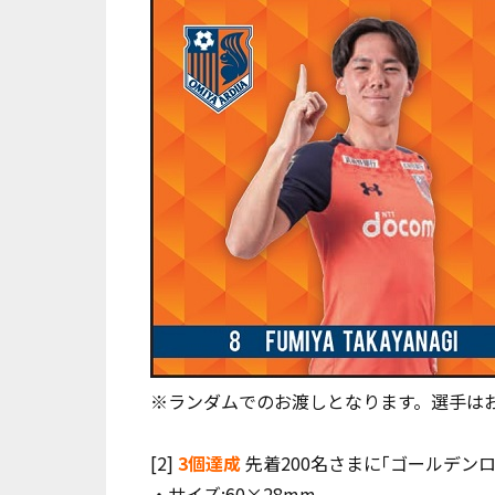
※ランダムでのお渡しとなります。選手は
[2]
3個達成
先着200名さまに｢ゴールデン
・サイズ:60×28mm