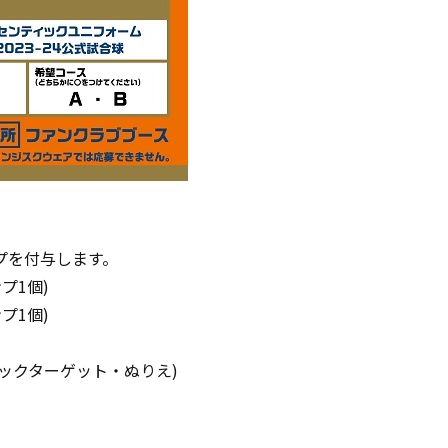
プを付与します。
プ1個)
プ1個)
ックターゲット・ぬりえ)