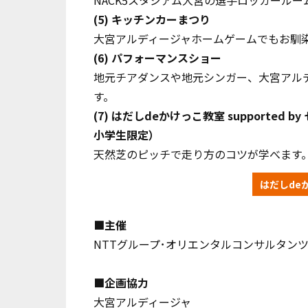
NACK5スタジアム大宮の選手ロッカール
(5)
キッチンカーまつり
大宮アルディージャホームゲームでもお馴
(6)
パフォーマンスショー
地元チアダンスや地元シンガー、大宮アル
す。
(7) はだしdeかけっこ教室 support
小学生限定）
天然芝のピッチで走り方のコツが学べます
はだしde
■主催
NTTグループ･オリエンタルコンサルタン
■企画協力
大宮アルディージャ