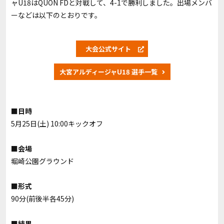
ャU18はQUON FDと対戦して、4-1で勝利しました。出場メンバ
ーなどは以下のとおりです。
大会公式サイト
大宮アルディージャU18 選手一覧
■日時
5月25日(土) 10:00キックオフ
■会場
堀崎公園グラウンド
■形式
90分(前後半各45分)
■結果