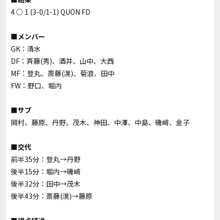
4 ○ 1 (3-0/1-1) QUON FD
■メンバー
GK：清水
DF：斉藤(秀)、酒井、山中、大西
MF：登丸、斎藤(滉)、菊浪、田中
FW：野口、堀内
■サブ
岡村、藤原、丹野、茂木、神田、中澤、中島、磯﨑、金子
■交代
前半35分：登丸→丹野
後半15分：堀内→磯﨑
後半32分：田中→茂木
後半43分：斎藤(滉)→藤原