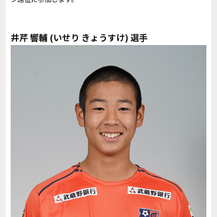
井芹 響輔
(いせり きょうすけ) 選手