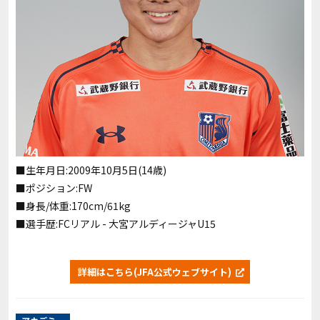
■生年月日:2009年10月5日(14歳)
■ポジション:FW
■身長/体重:170cm/61kg
■選手歴:FCリアル - 大宮アルディージャU15
詳細はこちら(JFA公式ウェブサイト)