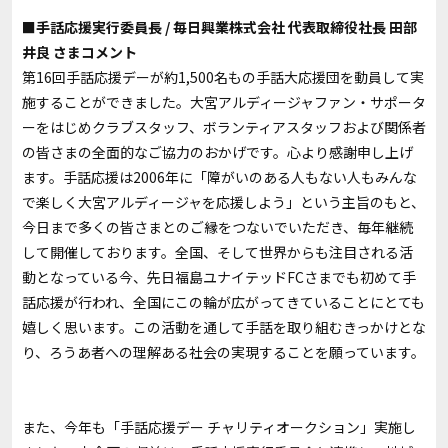
■手話応援実行委員長 / 毎日興業株式会社 代表取締役社長 田部
井良 さまコメント
第16回手話応援デーが約1,500名もの手話大応援団を動員して実
施することができました。大宮アルディージャファン・サポータ
ーをはじめクラブスタッフ、ボランティアスタッフおよび関係者
の皆さまの全面的なご協力のおかげです。心より感謝申し上げ
ます。手話応援は2006年に「障がいのある人もない人もみんな
で楽しく大宮アルディージャを応援しよう」という主旨のもと、
今日まで多くの皆さまとのご縁をつないでいただき、毎年継続
して開催しております。全国、そして世界からも注目される活
動となっている今、先日福島ユナイテッドFCさまでも初めて手
話応援が行われ、全国にこの輪が広がってきていることにとても
嬉しく思います。この活動を通して手話を取り組むきっかけとな
り、ろうあ者への理解ある社会の実現することを願っています。
また、今年も「手話応援デー チャリティオークション」実施し