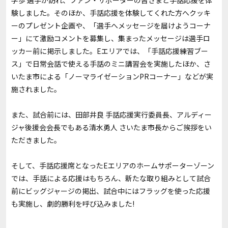
学歩 選手が訪れ、ファン・サポーターの皆さまと手話応援を体
験しました。そのほか、手話応援を体験してくれた方へクッキ
ーのプレゼント企画や、「選手へメッセージを届けようコーナ
ー」にて激励コメントを募集し、集まったメッセージは選手ロ
ッカー前に掲示しました。Eエリアでは、「手話応援練習ブー
ス」で日常会話で使える手話のミニ講習会を実施したほか、さ
いたま市による「ノーマライゼーションPRコーナー」などが実
施されました。
また、試合前には、田部井良 手話応援実行委員長、アルディー
ジャ後援会会長でもある清水勇人 さいたま市長からご挨拶をい
ただきました。
そして、手話応援席となったEエリアのホームサポーターゾーン
では、手話による応援はもちろん、新たな取り組みとして試合
前にビッグジャージの掲出、試合中にはフラッグを使った応援
も実施し、劇的勝利を呼び込みました!