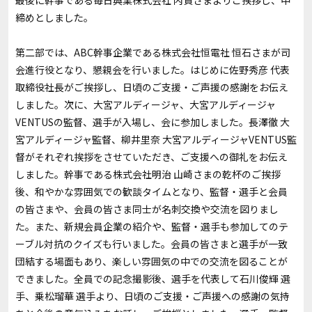
最後に幹事である毎日興業株式会社 内貴さまよりご挨拶し、中
締めとしました。
第二部では、ABC幹事企業である株式会社恒電社 恒石さまが司
会進行役となり、懇親会を行いました。はじめに佐野秀彦 代表
取締役社長がご挨拶し、日頃のご支援・ご声援の感謝をお伝え
しました。次に、大宮アルディージャ、大宮アルディージャ
VENTUSの監督、選手が入場し、会に参加しました。長澤徹 大
宮アルディージャ監督、柳井里奈 大宮アルディージャVENTUS監
督がそれぞれ挨拶をさせていただき、ご支援への御礼をお伝え
しました。幹事である株式会社明治 山崎さまの乾杯のご挨拶
後、和やかな雰囲気での歓談タイムとなり、監督・選手と会員
の皆さまや、会員の皆さま同士が名刺交換や交流を図りまし
た。また、新規会員企業の紹介や、監督・選手も参加してのテ
ーブル対抗のクイズも行いました。会員の皆さまと選手が一致
団結する場面もあり、楽しい雰囲気の中での交流を図ることが
できました。全員での記念撮影後、選手を代表して石川俊輝 選
手、乗松瑠華 選手より、日頃のご支援・ご声援への感謝の気持