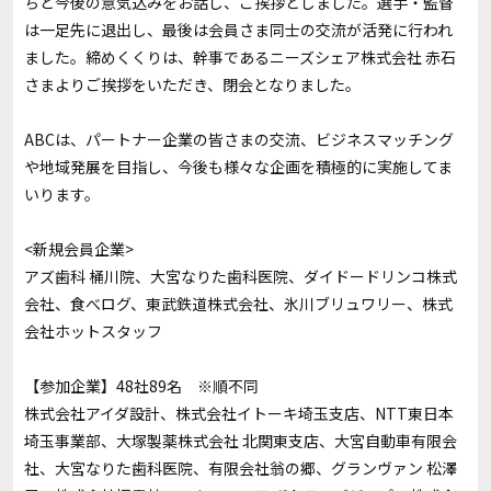
ちと今後の意気込みをお話し、ご挨拶としました。選手・監督
は一足先に退出し、最後は会員さま同士の交流が活発に行われ
ました。締めくくりは、幹事であるニーズシェア株式会社 赤石
さまよりご挨拶をいただき、閉会となりました。
ABCは、パートナー企業の皆さまの交流、ビジネスマッチング
や地域発展を目指し、今後も様々な企画を積極的に実施してま
いります。
<新規会員企業>
アズ歯科 桶川院、大宮なりた歯科医院、ダイドードリンコ株式
会社、食べログ、東武鉄道株式会社、氷川ブリュワリー、株式
会社ホットスタッフ
【参加企業】48社89名 ※順不同
株式会社アイダ設計、株式会社イトーキ埼玉支店、NTT東日本
埼玉事業部、大塚製薬株式会社 北関東支店、大宮自動車有限会
社、大宮なりた歯科医院、有限会社翁の郷、グランヴァン 松澤