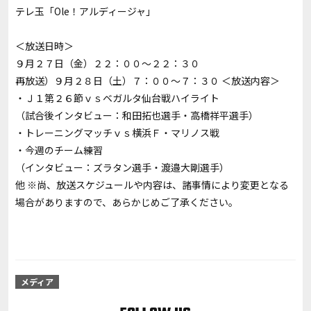
テレ玉「Ole！アルディージャ」
＜放送日時＞
９月２７日（金）２２：００～２２：３０
再放送）９月２８日（土）７：００～７：３０ ＜放送内容＞
・Ｊ１第２６節ｖｓベガルタ仙台戦ハイライト
（試合後インタビュー：和田拓也選手・高橋祥平選手）
・トレーニングマッチｖｓ横浜Ｆ・マリノス戦
・今週のチーム練習
（インタビュー：ズラタン選手・渡邉大剛選手）
他 ※尚、放送スケジュールや内容は、諸事情により変更となる
場合がありますので、あらかじめご了承ください。
メディア