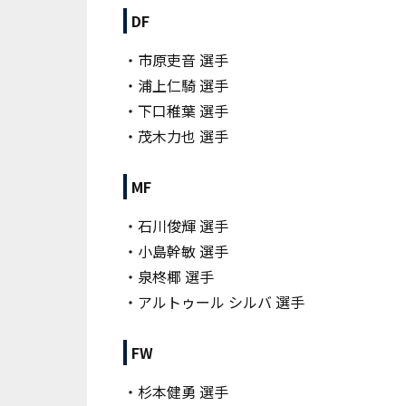
DF
・市原吏音
選手
・浦上仁騎
選手
・下口稚葉
選手
・茂木力也
選手
MF
・石川俊輝
選手
・小島幹敏
選手
・泉柊椰
選手
・アルトゥール シルバ
選手
FW
・杉本健勇
選手