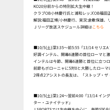
KO20分前からの特別拡大生中継！
クラブOB小林慶行氏と浦和レッズOB福田
解説:福田正博/小林慶行、実況:倉敷保雄、
Ｊリーグ放送スケジュール詳細は
こちら
■10/5(土)深3:35～前5:55「13/14 セリ
好調インテル、開幕6連勝の首位ローマと激
インテルは今節、開幕6連勝と首位に立つ
前節もボローニャに5対0と大勝したローマ
2得点2アシストの長友は、「ストップ・ザ
■10/5(土)深1:24～翌前4:00「13/14
ター・ユナイテッド」
J SPORTSでは生中継を中心に、毎節5試