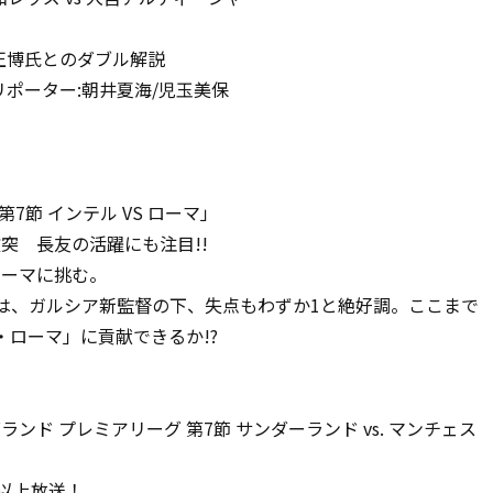
正博氏とのダブル解説
リポーター:朝井夏海/児玉美保
エA 第7節 インテル VS ローマ」
突 長友の活躍にも注目!!
ローマに挑む。
は、ガルシア新監督の下、失点もわずか1と絶好調。ここまで
・ローマ」に貢献できるか!?
 イングランド プレミアリーグ 第7節 サンダーランド vs. マンチェス
合以上放送！