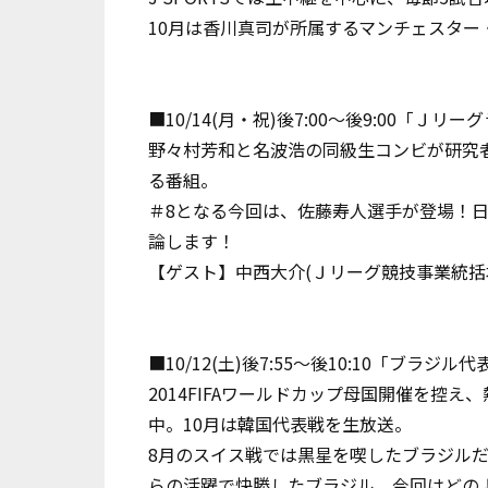
10月は香川真司が所属するマンチェスター
■10/14(月・祝)後7:00～後9:00「Ｊリー
野々村芳和と名波浩の同級生コンビが研究
る番組。
＃8となる今回は、佐藤寿人選手が登場！
論します！
【ゲスト】中西大介(Ｊリーグ競技事業統括
■10/12(土)後7:55～後10:10「ブラジ
2014FIFAワールドカップ母国開催を控
中。10月は韓国代表戦を生放送。
8月のスイス戦では黒星を喫したブラジル
らの活躍で快勝したブラジル。今回はどの