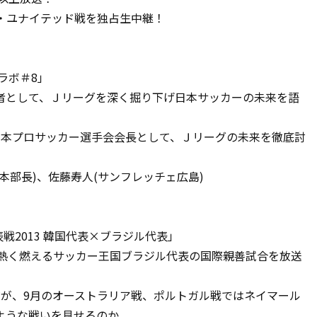
・ユナイテッド戦を独占生中継！
グラボ＃8」
者として、Ｊリーグを深く掘り下げ日本サッカーの未来を語
日本プロサッカー選手会会長として、Ｊリーグの未来を徹底討
本部長)、佐藤寿人(サンフレッチェ広島)
ル代表戦2013 韓国代表×ブラジル代表」
え、熱く燃えるサッカー王国ブラジル代表の国際親善試合を放送
だが、9月のオーストラリア戦、ポルトガル戦ではネイマール
ような戦いを見せるのか。