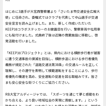
はじめに3選手が大宮西警察署より「さいたま市交通安全広報大
使」に任命され、委嘱式ではクラブを代表して中山選手が交通
安全宣言を読み上げました。また、新しく作成いただいた
KEEP38コラボステッカーのお披露目を行い、警察車両や社用車
にも貼付けました。式典終了後は近隣の商業施設に移動し、啓
発活動を行いました。
「KEEP38プロジェクト」とは、県内における横断歩行者が被害
に遭う交通事故の撲滅を目指し、横断歩道における歩行者優先
義務が規定された「道路交通法第38条」の交通ルールを正しく
理解し、その遵守を表明して模範運転をすることにより、歩行
者優先の機運を高め、安全運転の促進を図る取組みです。皆さ
まも安心安全な街づくりにご協力ください。
RB大宮アルディージャでは、「スポーツを通じて夢と感動をわ
かち合える、より良い地域社会の実現に貢献します。」という