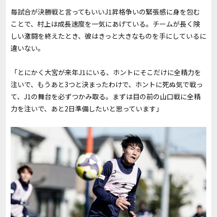
毎試合が決勝戦と言ってもいい
J1
昇格争いの緊張感に身を包む
ことで、村上は成長速度を一気にあげている。チームが長く険
しい激闘を終えたとき、彼はきっと大きなものを手にしているに
違いない。
「とにかく大宮が来年
J1
にいる、ホントにそこだけに全精力を
注いで、もうあと
3
つと決まったわけで、ホントに死ぬ気で戦っ
て、J1の舞台を必ずつかみ取る。まずは目の前の山口戦に全精
力を注いで、あと2日準備したいと思っています」