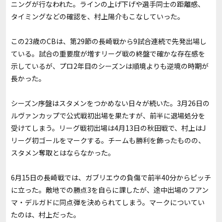
ニングが行なわれた。ラインの上げ下げや選手同士の距離感、
タイミングなどの確認を、村上陽介もこなしていった。
この
23
歳の
CB
は、第
29
節の長崎戦から
9
試合連続で先発出場し
ている。試合の重要度が増すリーグ戦の終盤で確かな存在感を
示しているが、プロ
2
年目のシーズンは順境よりも逆境の時期が
長かった。
シーズン序盤はスタメンをつかめない日々が続いた。3月
26
日の
ルヴァンカップで公式戦初出場を果たすが、前半に退場処分を
受けてしまう。リーグ戦初出場は4月13日の秋田戦で、村上は
J
リーグ
初ゴールをマークする。チームも勝利を飾ったものの、
スタメン奪取とはならなかった。
6月15日の長崎戦では、ガブリエウの負傷で前半40分からピッチ
に立った。敵地での勝点3を自らに課したが、途中出場のフアン
マ・デルガドに同点弾を決められてしまう。マークについてい
たのは、村上だった。