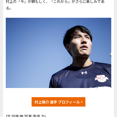
村上の「今」が頼もしく、「これから」がさらに楽しみであ
る。
村上陽介 選手 プロフィール
(文:
戸塚 啓
/
写真:高須 力
)