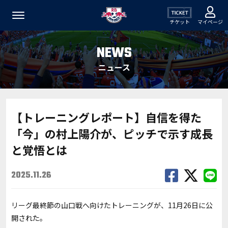
チケット
マイページ
NEWS
ニュース
【トレーニングレポート】自信を得た
「今」の村上陽介が、ピッチで示す成長
と覚悟とは
2025.11.26
リーグ最終節の山口戦へ向けたトレーニングが、
11
月
26
日に公
開された。