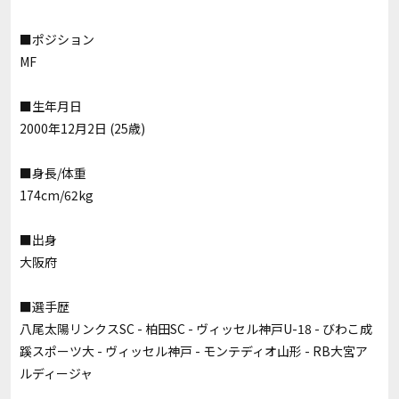
■ポジション
MF
■生年月日
2000年12月2日 (25歳)
■身長/体重
174cm/62kg
■出身
大阪府
■選手歴
八尾太陽リンクスSC - 柏田SC - ヴィッセル神戸U-18 - びわこ成
蹊スポーツ大 - ヴィッセル神戸 - モンテディオ山形 - RB大宮ア
ルディージャ