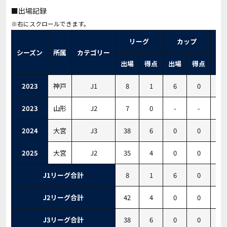
■出場記録
リーグ
カップ
シーズン
所属
カテゴリー
出場
得点
出場
得点
出
2023
神戸
J1
8
1
6
0
0
2023
山形
J2
7
0
-
-
0
2024
大宮
J3
38
6
0
0
1
2025
大宮
J2
35
4
0
0
1
J1リーグ合計
8
1
6
0
0
J2リーグ合計
42
4
0
0
1
J3リーグ合計
38
6
0
0
1