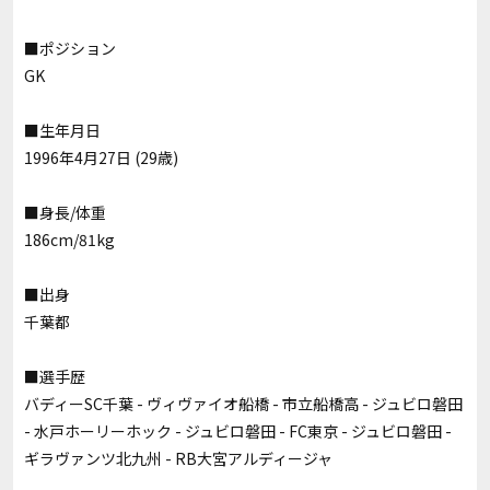
■ポジション
GK
■生年月日
1996年4月27日 (29歳)
■身長/体重
186cm/81kg
■出身
千葉都
■選手歴
バディーSC千葉 - ヴィヴァイオ船橋 - 市立船橋高 - ジュビロ磐田
- 水戸ホーリーホック - ジュビロ磐田 - FC東京 - ジュビロ磐田 -
ギラヴァンツ北九州 - RB大宮アルディージャ