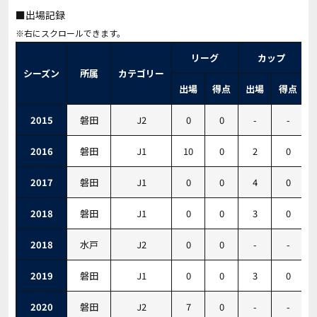
■出場記録
リーグ
カップ
シーズン
所属
カテゴリー
出場
得点
出場
得点
2015
磐田
J2
0
0
-
-
2016
磐田
J1
10
0
2
0
2017
磐田
J1
0
0
4
0
2018
磐田
J1
0
0
3
0
2018
水戸
J2
0
0
-
-
2019
磐田
J1
0
0
3
0
2020
磐田
J2
7
0
-
-