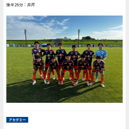
後半26分：井芹
アカデミー