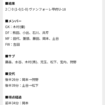
■結果
2 ○
0 (1-0/1-0)
ヴァンフォーレ甲府U-18
■メンバー
GK：木村(優)
DF：熊田、小出、石川、井芹
MF：田代、兼頭、藤田、岡本、土谷
FW：吉田
■サブ
藤森、水谷、木村(秀)、児玉、松下、宮内、狩野
■交代
後半26分：岡本→狩野
後半39分：土谷→松下
■得点経過
前半34分：岡本