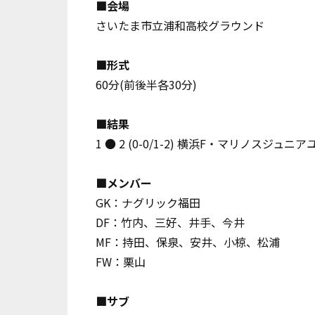
■会場
さいたま市立浦和高校グラウンド
■形式
60分(前後半各30分)
■結果
1 ● 2
(0-0/1-2)
横浜F・マリノスジュニア
■メンバー
GK：ナグリック福田
DF：竹内、三好、井手、今井
MF：持田、保泉、安井、小椋、松浦
FW：栗山
■サブ