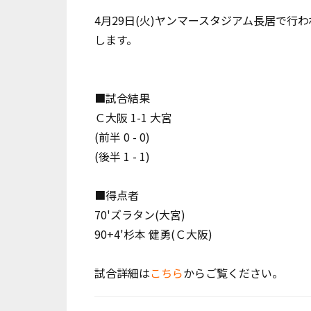
4月29日(火)ヤンマースタジアム長居で行
します。
■試合結果
Ｃ大阪 1-1 大宮
(前半 0 - 0)
(後半 1 - 1)
■得点者
70'ズラタン(大宮)
90+4'杉本 健勇(Ｃ大阪)
試合詳細は
こちら
からご覧ください。