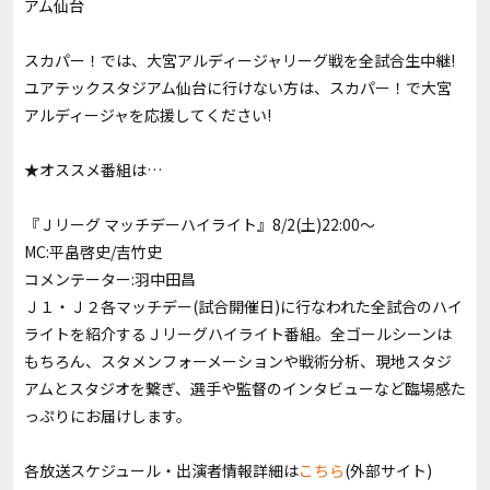
アム仙台
スカパー！では、大宮アルディージャリーグ戦を全試合生中継!
ユアテックスタジアム仙台に行けない方は、スカパー！で大宮
アルディージャを応援してください!
★オススメ番組は…
『Ｊリーグ マッチデーハイライト』8/2(土)22:00～
MC:平畠啓史/吉竹史
コメンテーター:羽中田昌
Ｊ１・Ｊ２各マッチデー(試合開催日)に行なわれた全試合のハイ
ライトを紹介するＪリーグハイライト番組。全ゴールシーンは
もちろん、スタメンフォーメーションや戦術分析、現地スタジ
アムとスタジオを繋ぎ、選手や監督のインタビューなど臨場感た
っぷりにお届けします。
各放送スケジュール・出演者情報詳細は
こちら
(外部サイト)