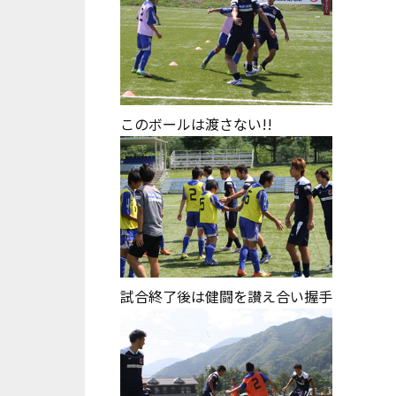
このボールは渡さない!!
試合終了後は健闘を讃え合い握手