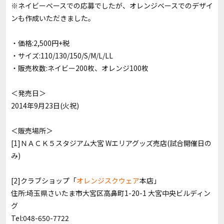
※ネイビーベースでの応募でしたが、オレンジベースでのデザイ
ンも作成いただきました。
・価格:2,500円+税
・サイズ:110/130/150/S/M/L/LL
・販売枚数:ネイビー200枚、オレンジ100枚
＜発売日＞
2014年9月23日(火祝)
＜販売場所＞
[1]ＮＡＣＫ５スタジアム大宮 Wエリアグッズ売店(試合開催日の
み)
[2]クラブショップ「
オレンジスクウェア
本店」
住所:埼玉県さいたま市大宮区高鼻町1-20-1 大宮中央ビルディン
グ
Tel:048-650-7722