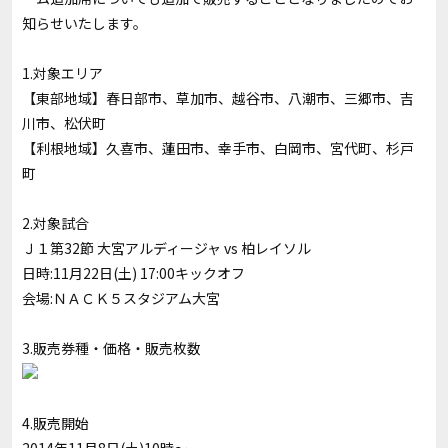
知らせいたします。
1.対象エリア
【東部地域】春日部市、草加市、越谷市、八潮市、三郷市、吉
川市、松伏町
【利根地域】久喜市、蓮田市、幸手市、白岡市、宮代町、杉戸
町
2.対象試合
Ｊ１第32節 大宮アルディージャ vs 柏レイソル
日時:11月22日(土) 17:00キックオフ
会場:ＮＡＣＫ５スタジアム大宮
3.販売券種・価格・販売枚数
4.販売開始