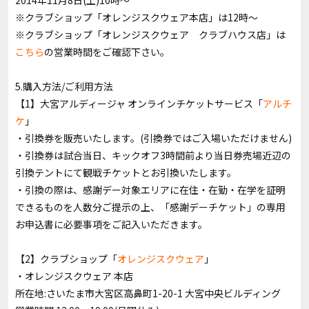
2014年11月8日(土)10時～
※クラブショップ「オレンジスクウェア本店」は12時～
※クラブショップ「オレンジスクウェア クラブハウス店」は
こちら
の営業時間をご確認下さい。
5.購入方法/ご利用方法
【1】大宮アルディージャ オンラインチケットサービス「
アルチ
ケ
」
・引換券を販売いたします。(引換券ではご入場いただけません)
・引換券は試合当日、キックオフ3時間前より当日券売場近辺の
引換テントにて観戦チケットとお引換いたします。
・引換の際は、感謝デー対象エリアに在住・在勤・在学を証明
できるものを人数分ご提示の上、「感謝デーチケット」の専用
お申込書に必要事項をご記入いただきます。
【2】クラブショップ「
オレンジスクウェア
」
・オレンジスクウェア 本店
所在地:さいたま市大宮区高鼻町1-20-1 大宮中央ビルディング