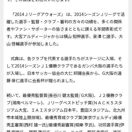
「2014Ｊリーグアウォーズ」 は、2014シーズンＪリーグで活
躍した選手・監督・クラブ・審判の方々の功績を、多くの関係
者やファン・サポーターの皆さまとともに讃える年間表彰式で
す。大宮アルディージャからは横山 知伸選手、泉澤 仁選手、大
山 啓輔選手が参加しました。
式典は、各クラブを代表する選手たちがステージに入場、そ
して2014シーズンＪ１優勝クラブであるガンバ大阪の選手たち
が入場し、日本サッカー協会の大仁 邦彌会長から、G大阪の遠
藤 保仁選手に会長杯が贈られました。
続いて、最優秀監督賞(長谷川 健太監督/ G大阪)、Ｊ２優勝クラ
ブ(湘南ベルマーレ)、Ｊリーグベストピッチ賞(ＮＡＣＫ５スタ
ジアム大宮、ＩＡＩスタジアム日本平、豊田スタジアム、北九州
市本城陸上競技場)、最優秀育成クラブ賞(東京ヴェルディ)最優
秀主審賞(西村 雄一氏)/最優秀副審賞(相樂 亨氏)、功労選手賞(伊