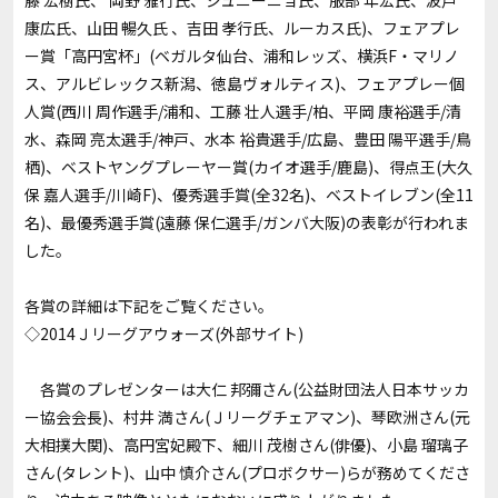
藤 宏樹氏、 岡野 雅行氏、ジュニーニョ氏、服部 年宏氏、波戸
康広氏、山田 暢久氏 、吉田 孝行氏、ルーカス氏)、フェアプレ
ー賞「高円宮杯」(ベガルタ仙台、浦和レッズ、横浜F・マリノ
ス、アルビレックス新潟、徳島ヴォルティス)、フェアプレー個
人賞(西川 周作選手/浦和、工藤 壮人選手/柏、平岡 康裕選手/清
水、森岡 亮太選手/神戸、水本 裕貴選手/広島、豊田 陽平選手/鳥
栖)、ベストヤングプレーヤー賞(カイオ選手/鹿島)、得点王(大久
保 嘉人選手/川崎F)、優秀選手賞(全32名)、ベストイレブン(全11
名)、最優秀選手賞(遠藤 保仁選手/ガンバ大阪)の表彰が行われま
した。
各賞の詳細は下記をご覧ください。
◇2014Ｊリーグアウォーズ
(外部サイト)
各賞のプレゼンターは大仁 邦彌さん(公益財団法人日本サッカ
ー協会会長)、村井 満さん(Ｊリーグチェアマン)、琴欧洲さん(元
大相撲大関)、高円宮妃殿下、細川 茂樹さん(俳優)、小島 瑠璃子
さん(タレント)、山中 慎介さん(プロボクサー)らが務めてくださ