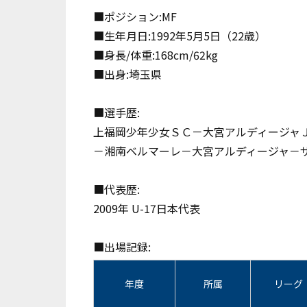
■ポジション:MF
■生年月日:1992年5月5日（22歳）
■身長/体重:168cm/62kg
■出身:埼玉県
■選手歴:
上福岡少年少女ＳＣ－大宮アルディージャＪ
－湘南ベルマーレ－大宮アルディージャ－
■代表歴:
2009年 U-17日本代表
■出場記録:
年度
所属
リーグ