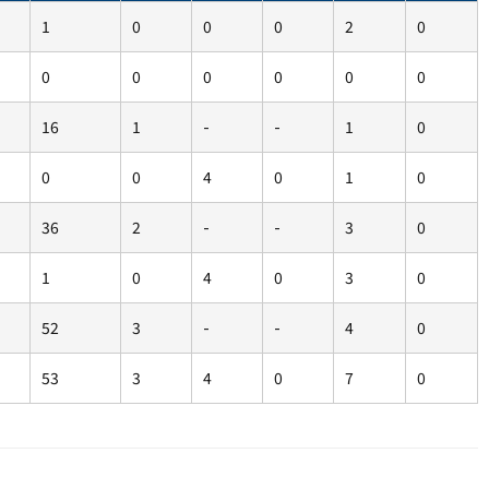
1
0
0
0
2
0
0
0
0
0
0
0
16
1
-
-
1
0
0
0
4
0
1
0
36
2
-
-
3
0
1
0
4
0
3
0
52
3
-
-
4
0
53
3
4
0
7
0