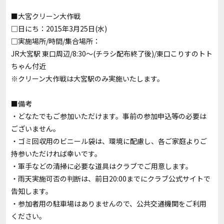
■大宮クリーン大作戦
□日にち：2015年3月25日(水)
□実施場所/時間/集合場所：
JR大宮駅 東口周辺/8:30～(チラシ配布終了後)/東口こりすのトト
ちゃん付近
※クリーン大作戦は大宮駅のみ実施いたします。
■備考
・どなたでもご参加いただけます。事前の参加申込等の必要は
ございません。
・ゴミ回収用のビニール袋は、環境に配慮し、各ご家庭よりご
持参いただければ幸いです。
・軍手などの清掃に必要な道具はクラブでご用意します。
・雨天実施可否の判断は、前日20:00までにクラブ公式サイトで
告知します。
・参加者用の駐車場はありませんので、公共交通機関をご利用
ください。