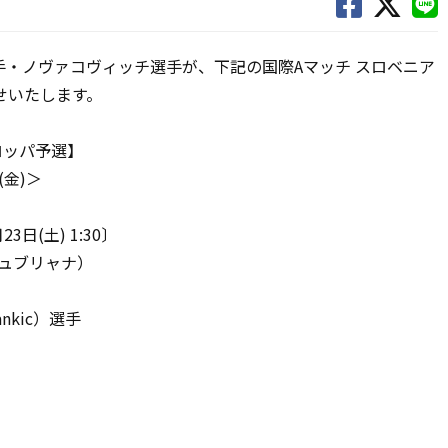
・ノヴァコヴィッチ選手が、下記の国際Aマッチ スロベニア
せいたします。
ーロッパ予選】
(金)＞
3日(土) 1:30〕
リュブリャナ）
ankic）選手