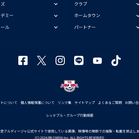
ッズ
クラブ
カデミー
ホームタウン
クール
パートナー
イトについて
個人情報保護について
リンク集
サイトマップ
よくあるご質問
お問い合
レッドブル・グループ行動規範
大宮アルディージャ公式サイトで使用している画像、映像等の無断での複製・転載を禁止し
(C) 2024 RB OMIYA Inc. ALL RIGHTS RESERVED