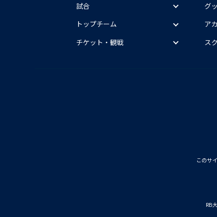
試合
グ
トップチーム
ア
チケット・観戦
ス
このサ
RB