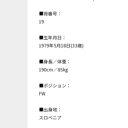
■背番号：
19
■生年月日：
1979年5月18日(33歳)
■身長／体重：
190cm／85kg
■ポジション：
FW
■出身地：
スロベニア