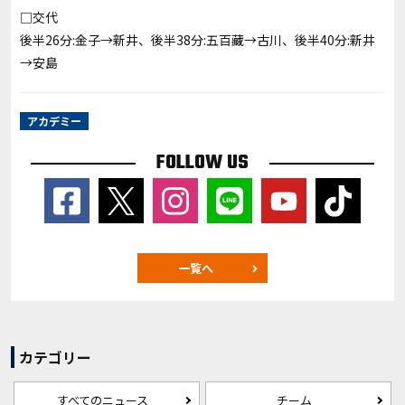
□交代
後半26分:金子→新井、後半38分:五百藏→古川、後半40分:新井
→安島
アカデミー
FOLLOW US
一覧へ
カテゴリー
すべてのニュース
チーム