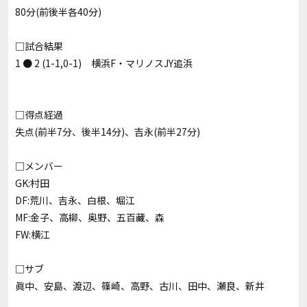
80分(前後半各40分)
□試合結果
1 ● 2 (1-1,0-1) 横浜F・マリノスJY追浜
□得点経過
失点(前半7分、後半14分)、吉永(前半27分)
□メンバー
GK:村田
DF:荒川、吉永、白根、堀江
MF:金子、高柳、奥野、五百藏、森
FW:横江
□サブ
眞中、安島、渡辺、篠崎、高野、古川、田中、瀬良、新井