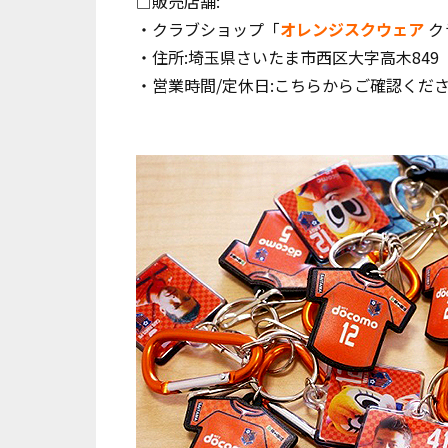
□販売店舗:
・クラブショップ「
オレンジスクウェア
ク
・住所:埼玉県さいたま市西区大字高木849
・営業時間/定休日:
こちら
からご確認くだ