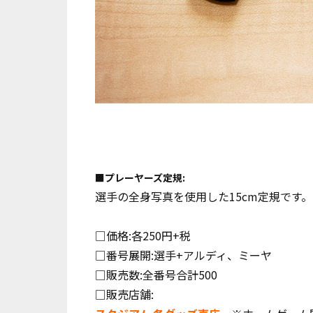
■プレーヤーズ定規:
選手の全身写真を使用した15cm定規です。
□価格:各250円+税
□番号展開:選手+アルディ、ミーヤ
□販売数:全番号合計500
□販売店舗: