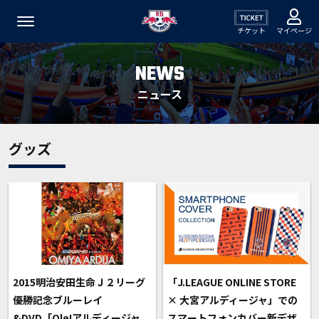
チケット
マイページ
NEWS
ニュース
グッズ
2015明治安田生命Ｊ２リーグ
「J.LEAGUE ONLINE STORE
優勝記念ブルーレイ
× 大宮アルディージャ」での
&DVD「Ole!アルディージャ
スマートフォンカバー新デザ