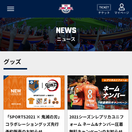
チケット
マイページ
NEWS
ニュース
グッズ
「SPORTS2021 × 鬼滅の刃」
2021シーズンレプリカユニフ
コラボレーショングッズ先行
ォーム ネーム&ナンバー圧着
予約販売のお知らせ
無料キャンペーンのお知らせ