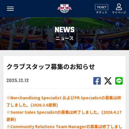
チケット
マイページ
NEWS
ニュース
クラブスタッフ募集のお知らせ
2025.12.12
※Merchandising Specialist およびPR Specialistの募集は終
了しました。(2026.3.6更新)
※
Senior Sales Specialist
の募集は終了しました。(2026.4.17
更新)
※Community Relations Team Managerの募集は終了しまし