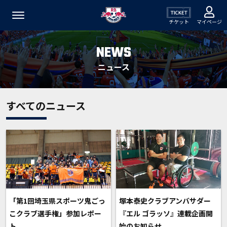
チケット
マイページ
NEWS
ニュース
すべてのニュース
「第1回埼玉県スポーツ鬼ごっ
塚本泰史クラブアンバサダー
こクラブ選手権」参加レポー
『エル ゴラッソ』連載企画開
ト
始のお知らせ