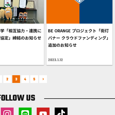
大学「相互協力・連携に
BE ORANGE プロジェクト「街灯
括協定」締結のお知らせ
バナー クラウドファンディング」
追加のお知らせ
2023.1.12
2
3
4
5
FOLLOW US