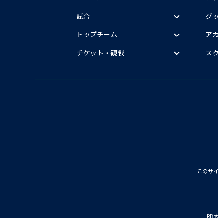
試合
グ
トップチーム
ア
チケット・観戦
ス
このサ
RB