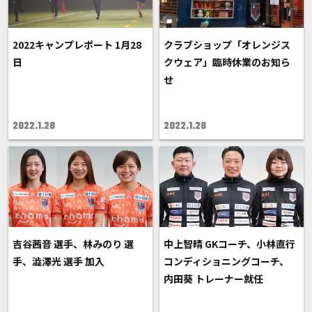
2022キャンプレポート 1月28
クラブショップ「オレンジス
日
クウェア」臨時休業のお知ら
せ
2022.1.28
2022.1.28
吉谷茜音 選手、林みのり 選
中上智晴 GKコーチ、小林直行
手、澁澤光 選手 加入
コンディショニングコーチ、
内田葵 トレーナー就任